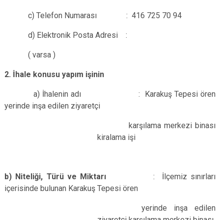
c) Telefon Numarası : 416 725 70 94
d) Elektronik Posta Adresi :
( varsa )
2. İhale konusu yapım işinin
a) İhalenin adı : Karakuş Tepesi ören
yerinde inşa edilen ziyaretçi
karşılama merkezi binası
k
iralama işi
b) Niteliği, Türü ve Miktarı
: İlçemiz sınırları
içerisinde bulunan Karakuş Tepesi ören
yerinde inşa edilen
ziyaretçi karşılama merkezi binası