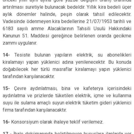
artırılması suretiyle bulunacak bedeldir. Yıllık kira bedeli üçer
aylık dönemler halinde, peşin olarak tahsil edilecektir.
Vadesinde ödenmeyen kira bedellerine 21/07/1953 tarihli ve
6183 sayılı amme Alacaklarının Tahsili Usulü Hakkındaki
Kanunun 51. Maddesi gereğince belirlenen oranda gecikme
zammı uygulanır.
14-
Tesiste bulunan yapıların elektrik, su abonelikleri
kiralamayı yapan yüklenici adına yenilenecektir. Bu konuda
doğabilecek her türlü masraflar kiralamayı yapın yüklenici
tarafından karşılanacaktır.
15-
Çevre aydınlatması, bina ve kafeterya içerisindeki
aydınlatma ve prizlerde tüketilen elektrik, içme ve kullanma
suyu ile sulama amaçlı suyun elektrik tüketim gideri yüklenici
firma tarafından karşılanacaktır.
16-
Konsorsiyum olarak ihaleye teklif verilemez.
17 -
İhale dokümanında belirtilmeyen hususlara ilanlarda yer