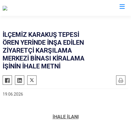
Adıyaman
İLÇEMİZ KARAKUŞ TEPESİ
ÖREN YERİNDE İNŞA EDİLEN
Besni
ZİYARETÇİ KARŞILAMA
Çelikhan
MERKEZİ BİNASI KİRALAMA
Gerger
İŞİNİN İHALE METNİ
Gölbaşı
Kahta
Samsat
19.06.2026
Sincik
Tut
İHALE İLANI