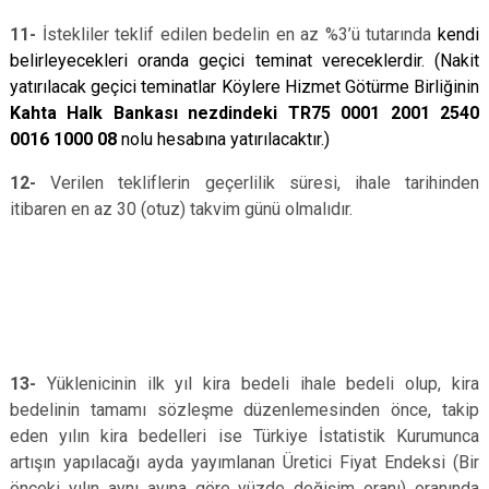
11-
İstekliler teklif edilen bedelin en az %3’ü tutarında
kendi
belirleyecekleri oranda geçici teminat vereceklerdir. (Nakit
yatırılacak geçici teminatlar Köylere Hizmet Götürme Birliğinin
Kahta Halk Bankası nezdindeki TR75 0001 2001 2540
0016 1000 08
nolu hesabına yatırılacaktır.)
12-
Verilen tekliflerin geçerlilik süresi, ihale tarihinden
itibaren en az 30 (otuz) takvim günü olmalıdır.
13-
Yüklenicinin ilk yıl kira bedeli ihale bedeli olup, kira
bedelinin tamamı sözleşme düzenlemesinden önce, takip
eden yılın kira bedelleri ise Türkiye İstatistik Kurumunca
artışın yapılacağı ayda yayımlanan Üretici Fiyat Endeksi (Bir
önceki yılın aynı ayına göre yüzde değişim oranı) oranında