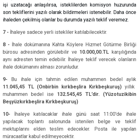
işi uzatacağı anlaşılırsa, isteklilerden komisyon huzurunda
son tekliflerini yazılı olarak bildirmeleri istenebilir. Daha önce
ihaleden çekilmiş olanlar bu durumda yazılı teklif veremez.
7 -
İhaleye sadece yerli istekliler katılabilecektir.
8 -
İhale dokümanına Kahta Köylere Hizmet Götürme Birliği
bürosu adresinden görülebilir ve
10.000,00.TL
karşılığında
aynı adresten temin edebilir. İhaleye teklif verecek olanların
ihale dokümanını alması zorunludur.
9-
Bu ihale için tahmin edilen muhammen bedel aylık
11.045,45 TL (Onbirbin kırkbeşlira Kırkbeşkuruş)
yıllık
muhammen bedel ise
132.545,45 TL’dir. (Yüzotuzikibin
Beşyüzkırkbeşlira Kırkbeşkuruş)
10-
İhaleye katılacaklar ihale günü saat 11:00'de ihale
yapılacak toplantı salonunda istenilen belge ve teklif
mektuplarını elden teslim edecekler. Posta ile yapılan
müracaatlar kabul edilmeyecektir.