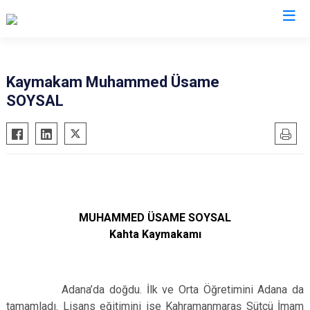
Adıyaman
Kaymakam Muhammed Üsame
SOYSAL
Besni
Çelikhan
Gerger
Gölbaşı
Kahta
Samsat
MUHAMMED ÜSAME SOYSAL
Kahta Kaymakamı
Sincik
Tut
Adana’da doğdu. İlk ve Orta Öğretimini Adana da
tamamladı. Lisans eğitimini ise Kahramanmaraş Sütçü İmam