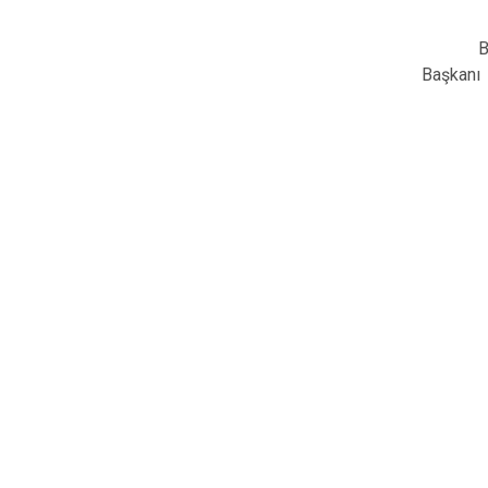
Birl
Başkanı