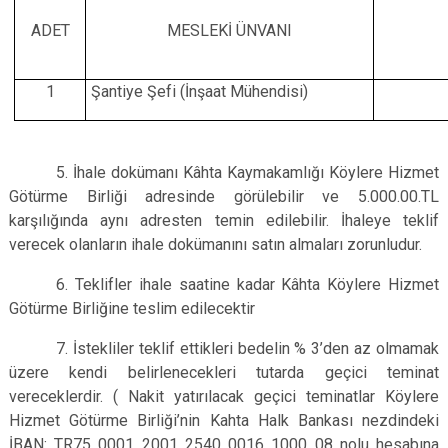
ADET
MESLEKİ ÜNVANI
1
Şantiye Şefi (İnşaat Mühendisi)
5. İhale dokümanı Kâhta Kaymakamlığı Köylere Hizmet
Götürme Birliği adresinde görülebilir ve 5.000.00.TL
karşılığında aynı adresten temin edilebilir. İhaleye teklif
verecek olanların ihale dokümanını satın almaları zorunludur.
6. Teklifler ihale saatine kadar Kâhta Köylere Hizmet
Götürme Birliğine teslim edilecektir
7. İstekliler teklif ettikleri bedelin % 3’den az olmamak
üzere kendi belirlenecekleri tutarda geçici teminat
vereceklerdir. ( Nakit yatırılacak geçici teminatlar Köylere
Hizmet Götürme Birliği’nin Kahta Halk Bankası nezdindeki
İBAN: TR75 0001 2001 2540 0016 1000 08 nolu hesabına