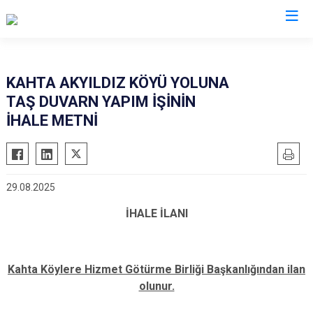
Adıyaman
KAHTA AKYILDIZ KÖYÜ YOLUNA
TAŞ DUVARN YAPIM İŞİNİN
Besni
İHALE METNİ
Çelikhan
Gerger
Gölbaşı
29.08.2025
Kahta
İHALE İLANI
Samsat
Sincik
Tut
Kahta Köylere Hizmet Götürme Birliği Başkanlığından ilan
olunur.