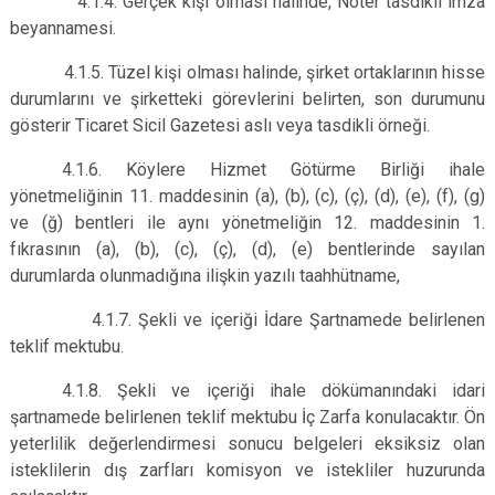
4.1.4. Gerçek kişi olması halinde, Noter tasdikli imza
beyannamesi.
4.1.5. Tüzel kişi olması halinde, şirket ortaklarının hisse
durumlarını ve şirketteki görevlerini belirten, son durumunu
gösterir Ticaret Sicil Gazetesi aslı veya tasdikli örneği.
4.1.6. Köylere Hizmet Götürme Birliği ihale
yönetmeliğinin 11. maddesinin (a), (b), (c), (ç), (d), (e), (f), (g)
ve (ğ) bentleri ile aynı yönetmeliğin 12. maddesinin 1.
fıkrasının (a), (b), (c), (ç), (d), (e) bentlerinde sayılan
durumlarda olunmadığına ilişkin yazılı taahhütname,
4.1.7. Şekli ve içeriği İdare Şartnamede belirlenen
teklif mektubu.
4.1.8. Şekli ve içeriği ihale dökümanındaki idari
şartnamede belirlenen teklif mektubu İç Zarfa konulacaktır. Ön
yeterlilik değerlendirmesi sonucu belgeleri eksiksiz olan
isteklilerin dış zarfları komisyon ve istekliler huzurunda