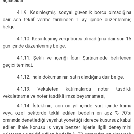
açılacaktır.
4.1.9. Kesinleşmiş sosyal güvenlik borcu olmadığına
dair son teklif verme tarihinden 1 ay içinde düzenlenmiş
belge,
4.1.10. Kesinleşmiş vergi borcu olmadığına dair son 15
gün içinde düzenlenmiş belge,
4.1.11. Şekli ve içeriği İdari Şartnamede belirlenen
geçici teminat,
4.1.12. İhale dokümanının satın alındığına dair belge,
4.1.13. Vekaleten katılmalarda noter tasdikli
vekaletname ve noter tasdikli imza beyannamesi,
4.1.14. İsteklinin, son on yıl içinde yurt içinde kamu
veya özel sektörde teklif edilen bedelin en apz % 70’si
oranında denetlediği veyahut yönettiği idarece kusursuz kabul
edilen ihale konusu iş veya benzer işlerle ilgili deneyimini